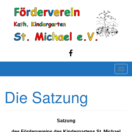
Skip
to
content
T
o
g
Die Satzung
g
l
e
n
Satzung
a
v
des Fördervereins des Kindergartens St. Michael