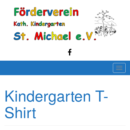
Skip
to
content
T
o
g
Kindergarten T-
g
l
Shirt
e
n
a
v